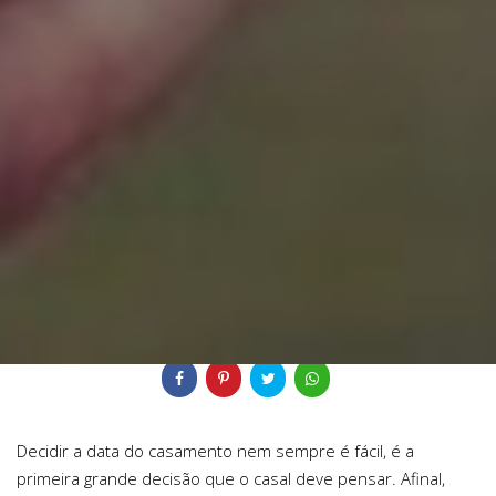
Veja mais:
Canal Youtube
Dicas Casamento
Histórias
Compartilhe
Decidir a data do casamento nem sempre é fácil, é a
primeira grande decisão que o casal deve pensar. Afinal,