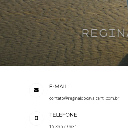
E-MAIL
contato@reginaldocavalcanti.com.br
TELEFONE
15 3357-0831