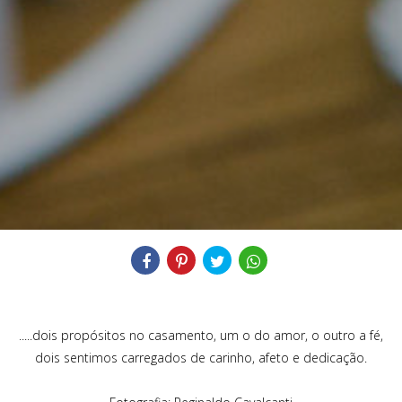
Compartilhe
.....dois propósitos no casamento, um o do amor, o outro a fé,
dois sentimos carregados de carinho, afeto e dedicação.