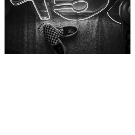
DEBUTANTE ANA CLARA
M @REGINALDOCAVAL