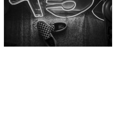
DEBUTANTE ANA CLARA
M @REGINALDOCAVAL